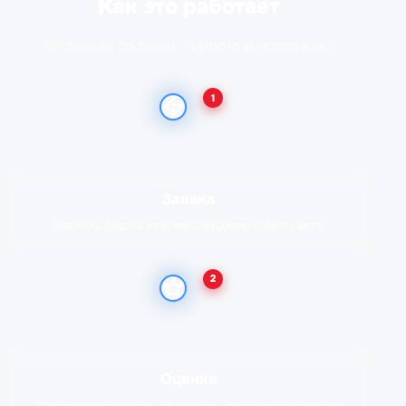
Как это работает
От заявки до денег - просто и прозрачно
1
Заявка
Звонок, форма или мессенджер с фото авто
2
Оценка