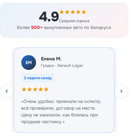
4.9
Средняя оценка
Более
500+
выкупленных авто по Беларуси
Елена М.
ЕМ
ДВ
Гродно - Renault Logan
2 недели назад
3 дн
а
«Очень удобно: приехали на осмотр,
«Маш
всё проверили, договор на месте.
запч
Цену не занизили, как боялась при
пред
продаже частнику.»
быст