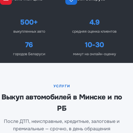
фото
Консультация
500+
4.9
Позвонить
выкупленных авто
средняя оценка клиентов
76
10-30
городов Беларуси
минут на онлайн-оценку
УСЛУГИ
Выкуп автомобилей в Минске и по
РБ
После ДТП, неисправные, кредитные, залоговые и
премиальные — срочно, в день обращения