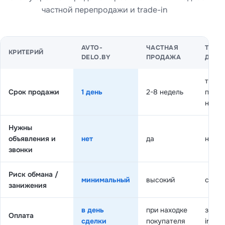
частной перепродажи и trade-in
AVTO-
ЧАСТНАЯ
TRADE
КРИТЕРИЙ
DELO.BY
ПРОДАЖА
ДИЛЕ
тольк
Срок продажи
1 день
2-8 недель
покуп
новог
Нужны
объявления и
нет
да
нет
звонки
Риск обмана /
минимальный
высокий
средн
занижения
в день
при находке
зачет
Оплата
сделки
покупателя
in