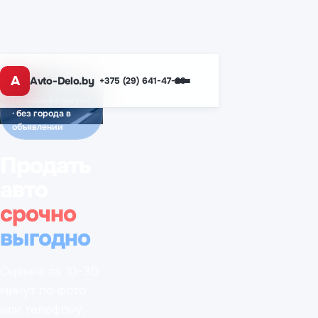
A
Avto-Delo.by
+375 (29) 641-47-29
По всей Беларуси
· без города в
объявлении
Продать
авто
срочно
выгодно
Оценка за 10-30
минут по фото
или телефону.