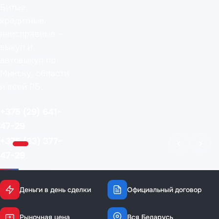
Битые,
кредитные,
неисправные —
выкуп и
автовыкуп по
Минску, области
и всей РБ.
+375 (29) 641-
47-29
+375 (33) 377-
47-29
Калькулятор
Деньги в день сделки
Официальный договор
Оценка по
Рыночная цена
Вся Беларусь