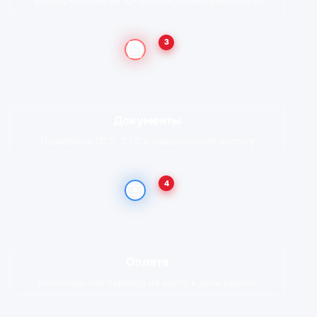
Предварительно за 10–30 мин, точно при осмотре
3
Документы
Проверяем ПТС, СТС и юридическую чистоту
4
Оплата
Наличные или перевод на карту в день сделки