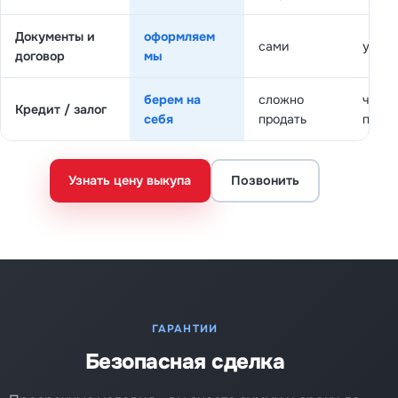
Документы и
оформляем
сами
у дил
договор
мы
берем на
сложно
часто
Кредит / залог
себя
продать
прин
Узнать цену выкупа
Позвонить
ГАРАНТИИ
Безопасная сделка