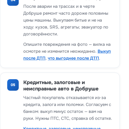
После аварии на трассах и в черте
Добруше ремонт часто дороже половины
цены машины. Выкупаем битые и не на
ходу: кузов, SRS, агрегаты; эвакуатор по
договорённости.
Опишите повреждения на фото — вилка на
осмотре не изменится неожиданно.
Выкуп
после ДТП
,
что выгоднее после ДТП
.
Кредитные, залоговые и
05
неисправные авто в Добруше
Частный покупатель отказывается из‑за
кредита, залога или поломки. Согласуем с
банком: выкуп минус остаток — вам на
руки. Нужны ПТС, СТС, справка об остатке.
Кредитные
,
залоговые
,
неисправные
,