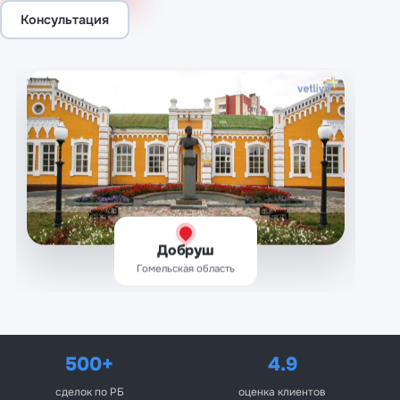
Консультация
Добруш
Гомельская область
500+
4.9
сделок по РБ
оценка клиентов