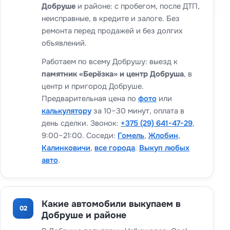
Добруше
и районе: с пробегом, после ДТП,
неисправные, в кредите и залоге. Без
ремонта перед продажей и без долгих
объявлений.
Работаем по всему Добрушу: выезд к
памятник «Берёзка» и центр Добруша
, в
центр и пригород Добруше.
Предварительная цена по
фото
или
калькулятору
за 10–30 минут, оплата в
день сделки. Звонок:
+375 (29) 641-47-29
,
9:00–21:00. Соседи:
Гомель
,
Жлобин
,
Калинковичи
,
все города
.
Выкуп любых
авто
.
Какие автомобили выкупаем в
02
Добруше и районе