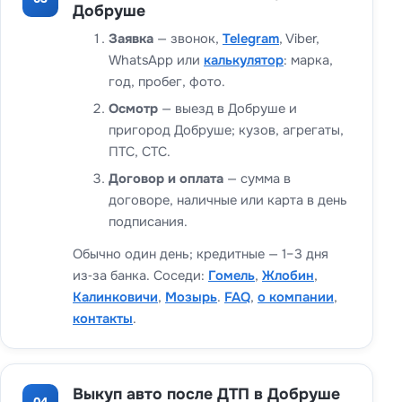
Добруше
Заявка
— звонок,
Telegram
, Viber,
WhatsApp или
калькулятор
: марка,
год, пробег, фото.
Осмотр
— выезд в Добруше и
пригород Добруше; кузов, агрегаты,
ПТС, СТС.
Договор и оплата
— сумма в
договоре, наличные или карта в день
подписания.
Обычно один день; кредитные — 1–3 дня
из‑за банка. Соседи:
Гомель
,
Жлобин
,
Калинковичи
,
Мозырь
.
FAQ
,
о компании
,
контакты
.
Выкуп авто после ДТП в Добруше
04