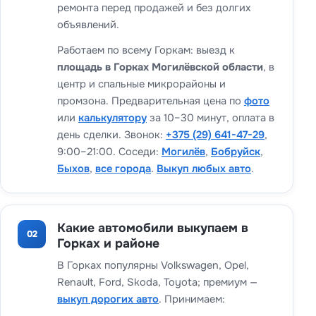
ремонта перед продажей и без долгих
объявлений.
Работаем по всему Горкам: выезд к
площадь в Горках Могилёвской области
, в
центр и спальные микрорайоны и
промзона. Предварительная цена по
фото
или
калькулятору
за 10–30 минут, оплата в
день сделки. Звонок:
+375 (29) 641-47-29
,
9:00–21:00. Соседи:
Могилёв
,
Бобруйск
,
Быхов
,
все города
.
Выкуп любых авто
.
Какие автомобили выкупаем в
02
Горках и районе
В Горках популярны Volkswagen, Opel,
Renault, Ford, Skoda, Toyota; премиум —
выкуп дорогих авто
. Принимаем: