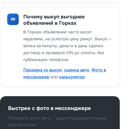
Почему выкуп выгоднее
06
объявлений в Горках
В Горках объявление часто висит
неделями, на осмотре цену режут. Выкуп —
вилка за минуты, деньги в день сделки,
договор и проверка VIN до оплаты, без
публикации телефона.
Продажа vs выкуп
,
оценка авто
.
Фото в
мессенджер
или
калькулятор
.
Быстрее с фото в мессенджере
Пришлите фото авто — дадим предварительную
цену быстрее