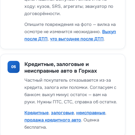
ходу: кузов, SRS, агрегаты; эвакуатор по
договорённости.
Опишите повреждения на фото — вилка на
осмотре не изменится неожиданно.
Выкуп
после ДТП
,
что выгоднее после ДТП
.
Кредитные, залоговые и
05
неисправные авто в Горках
Частный покупатель отказывается из‑за
кредита, залога или поломки. Согласуем с
банком: выкуп минус остаток — вам на
руки. Нужны ПТС, СТС, справка об остатке.
Кредитные
,
залоговые
,
неисправные
,
продажа кредитного авто
. Оценка
бесплатна.