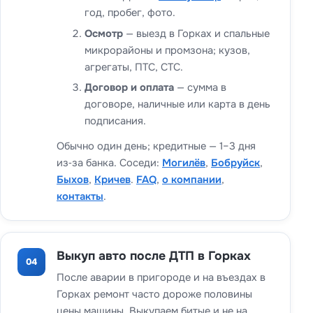
год, пробег, фото.
Осмотр
— выезд в Горках и спальные
микрорайоны и промзона; кузов,
агрегаты, ПТС, СТС.
Договор и оплата
— сумма в
договоре, наличные или карта в день
подписания.
Обычно один день; кредитные — 1–3 дня
из‑за банка. Соседи:
Могилёв
,
Бобруйск
,
Быхов
,
Кричев
.
FAQ
,
о компании
,
контакты
.
Выкуп авто после ДТП в Горках
04
После аварии в пригороде и на въездах в
Горках ремонт часто дороже половины
цены машины. Выкупаем битые и не на