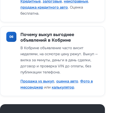
Кредитные
,
залоговые
,
неисправные
,
продажа кредитного авто
. Оценка
бесплатна.
Почему выкуп выгоднее
06
объявлений в Кобрине
В Кобрине объявление часто висит
неделями, на осмотре цену режут. Выкуп —
вилка за минуты, деньги в день сделки,
договор и проверка VIN до оплаты, без
публикации телефона.
Продажа vs выкуп
,
оценка авто
.
Фото в
мессенджер
или
калькулятор
.