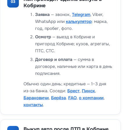
03
Кобрине
Заявка
— звонок,
Telegram
, Viber,
WhatsApp или
калькулятор
: марка,
год, пробег, фото.
Осмотр
— выезд в Кобрине и
пригород Кобрине; кузов, агрегаты,
ПТС, СТС.
Договор и оплата
— сумма в
договоре, наличные или карта в день
подписания.
Обычно один день; кредитные — 1–3 дня
из‑за банка. Соседи:
Брест
,
Пинск
,
Барановичи
,
Берёза
.
FAQ
,
о компании
,
контакты
.
Выкуп авто после ДТП в Кобрине