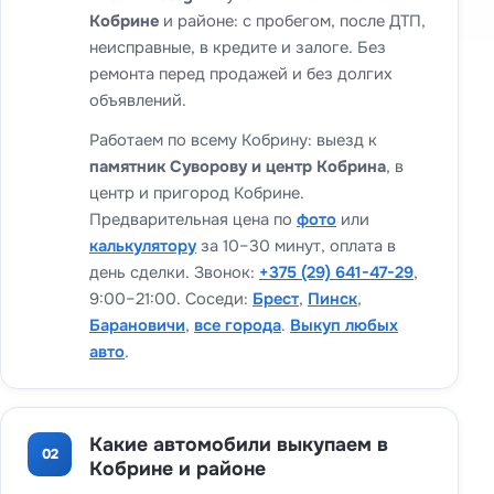
Кобрине
и районе: с пробегом, после ДТП,
неисправные, в кредите и залоге. Без
ремонта перед продажей и без долгих
объявлений.
Работаем по всему Кобрину: выезд к
памятник Суворову и центр Кобрина
, в
центр и пригород Кобрине.
Предварительная цена по
фото
или
калькулятору
за 10–30 минут, оплата в
день сделки. Звонок:
+375 (29) 641-47-29
,
9:00–21:00. Соседи:
Брест
,
Пинск
,
Барановичи
,
все города
.
Выкуп любых
авто
.
Какие автомобили выкупаем в
02
Кобрине и районе