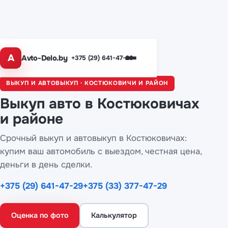
A
Avto-Delo.by
+375 (29) 641-47-29
Главная
/
Города
/ Костюковичи
ВЫКУП И АВТОВЫКУП · КОСТЮКОВИЧИ И РАЙОН
Выкуп авто
в Костюковичах
и районе
Срочный выкуп и автовыкуп в Костюковичах:
купим ваш автомобиль с выездом, честная цена,
деньги в день сделки.
+375 (29) 641-47-29
+375 (33) 377-47-29
Оценка по фото
Калькулятор