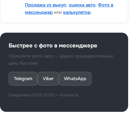
Продажа vs выкуп
,
оценка авто
.
Фото в
мессенджер
или
калькулятор
.
Быстрее с фото в мессенджере
Пришлите фото авто — дадим предварительную
цену быстрее
Telegram
Viber
WhatsApp
Ежедневно 9:00–21:00 —
Контакты