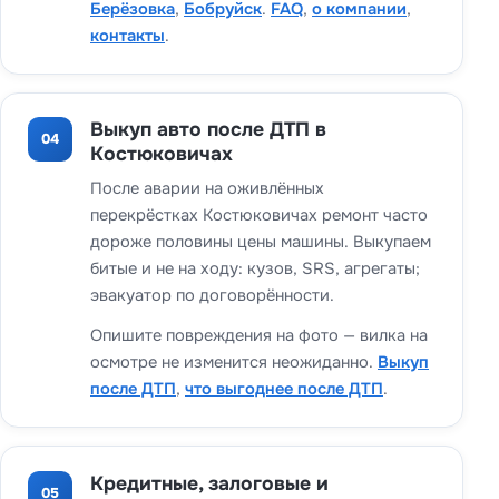
Берёзовка
,
Бобруйск
.
FAQ
,
о компании
,
контакты
.
Выкуп авто после ДТП в
04
Костюковичах
После аварии на оживлённых
перекрёстках Костюковичах ремонт часто
дороже половины цены машины. Выкупаем
битые и не на ходу: кузов, SRS, агрегаты;
эвакуатор по договорённости.
Опишите повреждения на фото — вилка на
осмотре не изменится неожиданно.
Выкуп
после ДТП
,
что выгоднее после ДТП
.
Кредитные, залоговые и
05