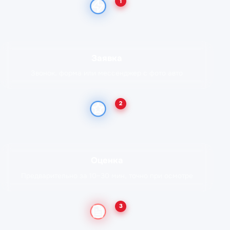
1
Заявка
Звонок, форма или мессенджер с фото авто
2
Оценка
Предварительно за 10–30 мин, точно при осмотре
3