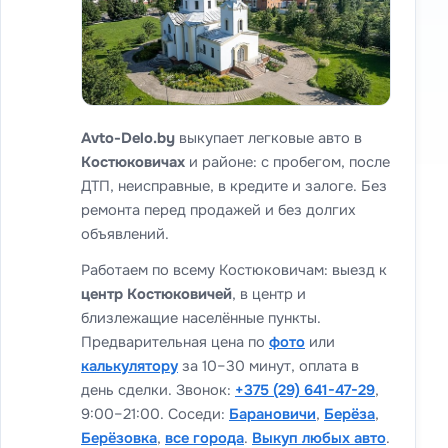
Avto-Delo.by
выкупает легковые авто в
Костюковичах
и районе: с пробегом, после
ДТП, неисправные, в кредите и залоге. Без
ремонта перед продажей и без долгих
объявлений.
Работаем по всему Костюковичам: выезд к
центр Костюковичей
, в центр и
близлежащие населённые пункты.
Предварительная цена по
фото
или
калькулятору
за 10–30 минут, оплата в
день сделки. Звонок:
+375 (29) 641-47-29
,
9:00–21:00. Соседи:
Барановичи
,
Берёза
,
Берёзовка
,
все города
.
Выкуп любых авто
.