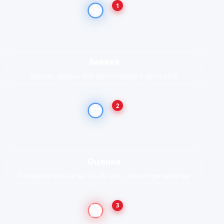
1
Заявка
Звонок, форма или мессенджер с фото авто
2
Оценка
Предварительно за 10–30 мин, точно при осмотре
3