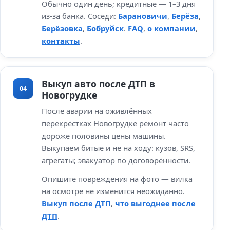
Обычно один день; кредитные — 1–3 дня
из‑за банка. Соседи:
Барановичи
,
Берёза
,
Берёзовка
,
Бобруйск
.
FAQ
,
о компании
,
контакты
.
Выкуп авто после ДТП в
04
Новогрудке
После аварии на оживлённых
перекрёстках Новогрудке ремонт часто
дороже половины цены машины.
Выкупаем битые и не на ходу: кузов, SRS,
агрегаты; эвакуатор по договорённости.
Опишите повреждения на фото — вилка
на осмотре не изменится неожиданно.
Выкуп после ДТП
,
что выгоднее после
ДТП
.