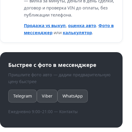
— вилка за минуты, деньги в день сделки,
договор и проверка VIN до оплаты, без
публикации телефона.
Продажа vs выкуп
,
оценка авто
.
Фото в
мессенджер
или
калькулятор
.
Быстрее с фото в мессенджере
Пришлите фото авто — дадим предварительную
цену быстрее
Telegram
Viber
WhatsApp
Ежедневно 9:00–21:00 —
Контакты