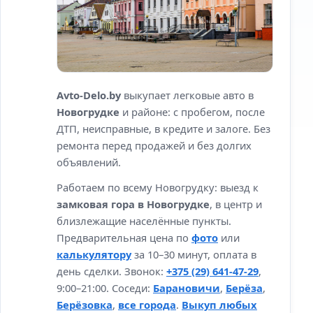
Avto-Delo.by
выкупает легковые авто в
Новогрудке
и районе: с пробегом, после
ДТП, неисправные, в кредите и залоге. Без
ремонта перед продажей и без долгих
объявлений.
Работаем по всему Новогрудку: выезд к
замковая гора в Новогрудке
, в центр и
близлежащие населённые пункты.
Предварительная цена по
фото
или
калькулятору
за 10–30 минут, оплата в
день сделки. Звонок:
+375 (29) 641-47-29
,
9:00–21:00. Соседи:
Барановичи
,
Берёза
,
Берёзовка
,
все города
.
Выкуп любых