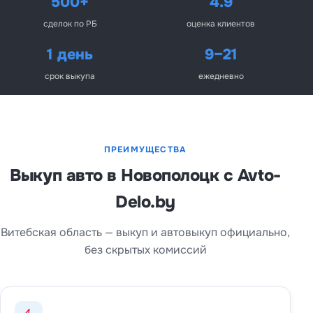
500+
4.9
сделок по РБ
оценка клиентов
1 день
9–21
срок выкупа
ежедневно
ПРЕИМУЩЕСТВА
Выкуп авто в Новополоцк с Avto-
Delo.by
Витебская область — выкуп и автовыкуп официально,
без скрытых комиссий