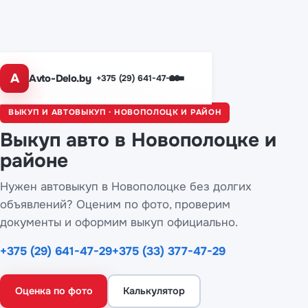
A
Avto-Delo.by
+375 (29) 641-47-29
Главная
/
Города
/ Новополоцк
ВЫКУП И АВТОВЫКУП · НОВОПОЛОЦК И РАЙОН
Выкуп авто
в Новополоцке
и
районе
Нужен автовыкуп в Новополоцке без долгих
объявлений? Оценим по фото, проверим
документы и оформим выкуп официально.
+375 (29) 641-47-29
+375 (33) 377-47-29
Оценка по фото
Калькулятор