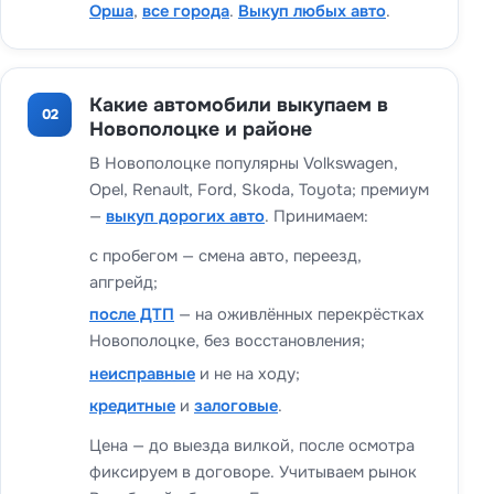
Орша
,
все города
.
Выкуп любых авто
.
Какие автомобили выкупаем в
02
Новополоцке и районе
В Новополоцке популярны Volkswagen,
Opel, Renault, Ford, Skoda, Toyota; премиум
—
выкуп дорогих авто
. Принимаем:
с пробегом — смена авто, переезд,
апгрейд;
после ДТП
— на оживлённых перекрёстках
Новополоцке, без восстановления;
неисправные
и не на ходу;
кредитные
и
залоговые
.
Цена — до выезда вилкой, после осмотра
фиксируем в договоре. Учитываем рынок