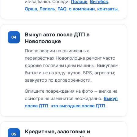
из‑за банка. Соседи:
Полоцк
,
Витебск
,
Орша
,
Лепель
.
FAQ
,
о компании
,
контакты
.
Выкуп авто после ДТП в
04
Новополоцке
После аварии на оживлённых
перекрёстках Новополоцке ремонт часто
дороже половины цены машины. Выкупаем
битые и не на ходу: кузов, SRS, агрегаты;
эвакуатор по договорённости.
Опишите повреждения на фото — вилка на
осмотре не изменится неожиданно.
Выкуп
после ДТП
,
что выгоднее после ДТП
.
Кредитные, залоговые и
05