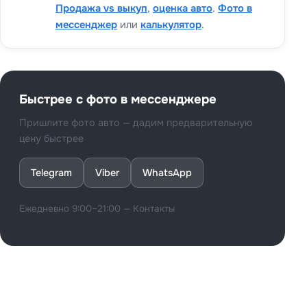
Продажа vs выкуп
,
оценка авто
.
Фото в
мессенджер
или
калькулятор
.
Быстрее с фото в мессенджере
Пришлите фото авто — дадим предварительную
цену быстрее
Telegram
Viber
WhatsApp
Ежедневно 9:00–21:00 —
Контакты