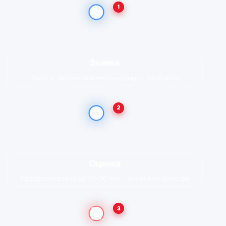
1
Заявка
Звонок, форма или мессенджер с фото авто
2
Оценка
Предварительно за 10–30 мин, точно при осмотре
3