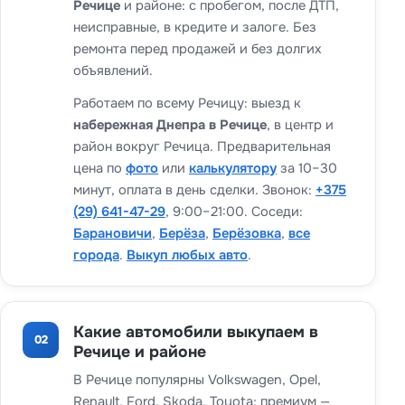
Речице
и районе: с пробегом, после ДТП,
неисправные, в кредите и залоге. Без
ремонта перед продажей и без долгих
объявлений.
Работаем по всему Речицу: выезд к
набережная Днепра в Речице
, в центр и
район вокруг Речица. Предварительная
цена по
фото
или
калькулятору
за 10–30
минут, оплата в день сделки. Звонок:
+375
(29) 641-47-29
, 9:00–21:00. Соседи:
Барановичи
,
Берёза
,
Берёзовка
,
все
города
.
Выкуп любых авто
.
Какие автомобили выкупаем в
02
Речице и районе
В Речице популярны Volkswagen, Opel,
Renault, Ford, Skoda, Toyota; премиум —