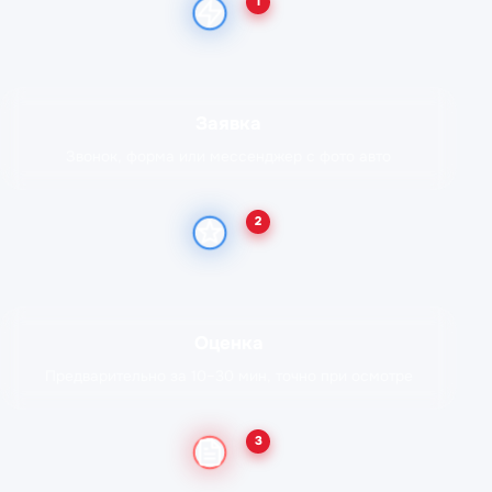
1
Заявка
Звонок, форма или мессенджер с фото авто
2
Оценка
Предварительно за 10–30 мин, точно при осмотре
3