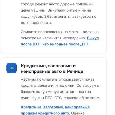
городе ремонт часто дороже половины
цены машины. Выкупаем битые и не на
ходу: кузов, SRS, агрегаты; эвакуатор по
договорённости.
Опишите повреждения на фото — вилка на
осмотре не изменится неожиданно.
Выкуп
после ДТП
,
что выгоднее после ДТП
.
Кредитные, залоговые и
05
неисправные авто в Речице
Частный покупатель отказывается из‑за
кредита, залога или поломки. Согласуем с
банком: выкуп минус остаток — вам на
руки. Нужны ПТС, СТС, справка об остатке.
Кредитные
,
залоговые
,
неисправные
,
продажа кредитного авто
. Оценка