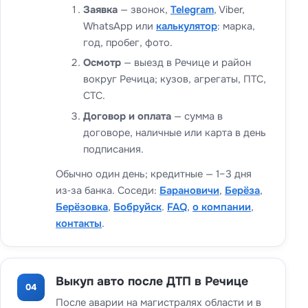
Заявка
— звонок,
Telegram
, Viber,
WhatsApp или
калькулятор
: марка,
год, пробег, фото.
Осмотр
— выезд в Речице и район
вокруг Речица; кузов, агрегаты, ПТС,
СТС.
Договор и оплата
— сумма в
договоре, наличные или карта в день
подписания.
Обычно один день; кредитные — 1–3 дня
из‑за банка. Соседи:
Барановичи
,
Берёза
,
Берёзовка
,
Бобруйск
.
FAQ
,
о компании
,
контакты
.
Выкуп авто после ДТП в Речице
04
После аварии на магистралях области и в