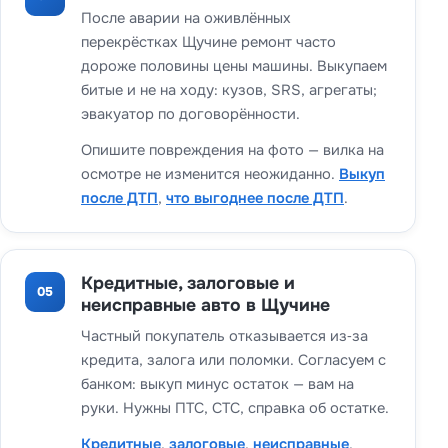
После аварии на оживлённых
перекрёстках Щучине ремонт часто
дороже половины цены машины. Выкупаем
битые и не на ходу: кузов, SRS, агрегаты;
эвакуатор по договорённости.
Опишите повреждения на фото — вилка на
осмотре не изменится неожиданно.
Выкуп
после ДТП
,
что выгоднее после ДТП
.
Кредитные, залоговые и
05
неисправные авто в Щучине
Частный покупатель отказывается из‑за
кредита, залога или поломки. Согласуем с
банком: выкуп минус остаток — вам на
руки. Нужны ПТС, СТС, справка об остатке.
Кредитные
,
залоговые
,
неисправные
,