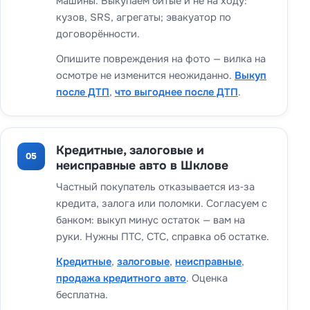
машины. Выкупаем битые и не на ходу:
кузов, SRS, агрегаты; эвакуатор по
договорённости.
Опишите повреждения на фото — вилка на
осмотре не изменится неожиданно.
Выкуп
после ДТП
,
что выгоднее после ДТП
.
Кредитные, залоговые и
05
неисправные авто в Шклове
Частный покупатель отказывается из‑за
кредита, залога или поломки. Согласуем с
банком: выкуп минус остаток — вам на
руки. Нужны ПТС, СТС, справка об остатке.
Кредитные
,
залоговые
,
неисправные
,
продажа кредитного авто
. Оценка
бесплатна.