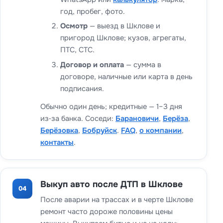
год, пробег, фото.
Осмотр
— выезд в Шклове и
пригород Шклове; кузов, агрегаты,
ПТС, СТС.
Договор и оплата
— сумма в
договоре, наличные или карта в день
подписания.
Обычно один день; кредитные — 1–3 дня
из‑за банка. Соседи:
Барановичи
,
Берёза
,
Берёзовка
,
Бобруйск
.
FAQ
,
о компании
,
контакты
.
Выкуп авто после ДТП в Шклове
04
После аварии на трассах и в черте Шклове
ремонт часто дороже половины цены