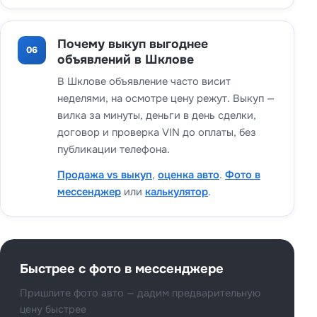
Почему выкуп выгоднее
06
объявлений в Шклове
В Шклове объявление часто висит
неделями, на осмотре цену режут. Выкуп —
вилка за минуты, деньги в день сделки,
договор и проверка VIN до оплаты, без
публикации телефона.
Продажа vs выкуп
,
оценка авто
.
Фото в
мессенджер
или
калькулятор
.
Быстрее с фото в мессенджере
Пришлите фото авто — дадим предварительную
цену быстрее