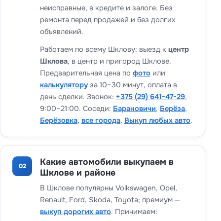
неисправные, в кредите и залоге. Без
ремонта перед продажей и без долгих
объявлений.
Работаем по всему Шклову: выезд к
центр
Шклова
, в центр и пригород Шклове.
Предварительная цена по
фото
или
калькулятору
за 10–30 минут, оплата в
день сделки. Звонок:
+375 (29) 641-47-29
,
9:00–21:00. Соседи:
Барановичи
,
Берёза
,
Берёзовка
,
все города
.
Выкуп любых авто
.
Какие автомобили выкупаем в
02
Шклове и районе
В Шклове популярны Volkswagen, Opel,
Renault, Ford, Skoda, Toyota; премиум —
выкуп дорогих авто
. Принимаем: