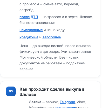
с пробегом — смена авто, переезд,
апгрейд;
после ДТП
— на трассах и в черте Шклове,
без восстановления;
неисправные
и не на ходу;
кредитные
и
залоговые
.
Цена — до выезда вилкой, после осмотра
фиксируем в договоре. Учитываем рынок
Могилёвской области. Без чистых
документов не работаем — подскажем
заранее.
Как проходит сделка выкупа в
03
Шклове
Заявка
— звонок,
Telegram
, Viber,
WhatsApp или
калькулятор
: марка,