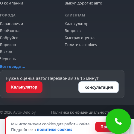
О компании
Выкуп дорогих авто
ГОРОДА
КЛИЕНТАМ
Барановичи
Калькулятор
Берёзовка
Вопросы
Бобруйск
Быстрая оценка
Борисов
Политика cookies
Быхов
Червень
Все города →
Нужна оценка авто? Перезвоним за 15 минут
Калькулятор
Консультация
© 2026 Avto-Delo.by
Политика конфиденциальности
Cookies
Мы используем cookies для работы сайта.
Принять
Подробнее в
политике cookies
.