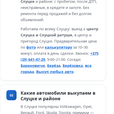
Слуцке
и районе: с пробегом, после ДТП,
неисправные, в кредите и залоге. Без
ремонта перед продажей и без долгих
объявлений.
Работаем по всему Слуцку: выезд к
центр
Слуцка и Слуцкой ратуши
, в центр и
пригород Слуцке. Предварительная цена
по
фото
или
калькулятору
за 10–30
минут, оплата в день сделки. Звонок:
+375
(29) 641-47-29
, 9:00–21:00. Соседи:
Барановичи
,
Берёза
,
Берёзовка
,
все
города
.
Выкуп любых авто
.
Какие автомобили выкупаем в
02
Слуцке и районе
В Слуцке популярны Volkswagen, Opel,
Renault, Ford, Skoda, Toyota; премиум —