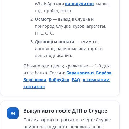
WhatsApp или
калькулятор
: марка,
год, пробег, фото.
Осмотр
— выезд в Слуцке и
пригород Слуцке; кузов, агрегаты,
ПТС, СТС.
Договор и оплата
— сумма в
договоре, наличные или карта в
день подписания.
Обычно один день; кредитные — 1–3 дня
из‑за банка. Соседи:
Барановичи
,
Берёза
,
Берёзовка
,
Бобруйск
.
FAQ
,
о компании
,
контакты
.
Выкуп авто после ДТП в Слуцке
04
После аварии на трассах и в черте Слуцке
ремонт часто дороже половины цены