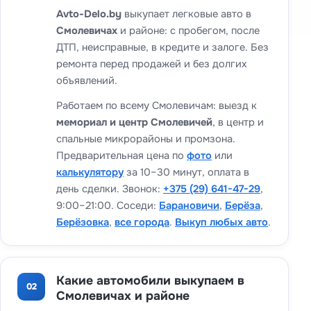
Avto-Delo.by
выкупает легковые авто в
Смолевичах
и районе: с пробегом, после
ДТП, неисправные, в кредите и залоге. Без
ремонта перед продажей и без долгих
объявлений.
Работаем по всему Смолевичам: выезд к
мемориал и центр Смолевичей
, в центр и
спальные микрорайоны и промзона.
Предварительная цена по
фото
или
калькулятору
за 10–30 минут, оплата в
день сделки. Звонок:
+375 (29) 641-47-29
,
9:00–21:00. Соседи:
Барановичи
,
Берёза
,
Берёзовка
,
все города
.
Выкуп любых авто
.
Какие автомобили выкупаем в
02
Смолевичах и районе