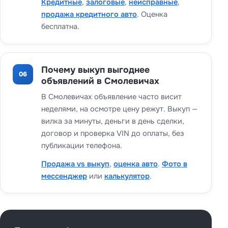
Кредитные
,
залоговые
,
неисправные
,
продажа кредитного авто
. Оценка
бесплатна.
Почему выкуп выгоднее
06
объявлений в Смолевичах
В Смолевичах объявление часто висит
неделями, на осмотре цену режут. Выкуп —
вилка за минуты, деньги в день сделки,
договор и проверка VIN до оплаты, без
публикации телефона.
Продажа vs выкуп
,
оценка авто
.
Фото в
мессенджер
или
калькулятор
.