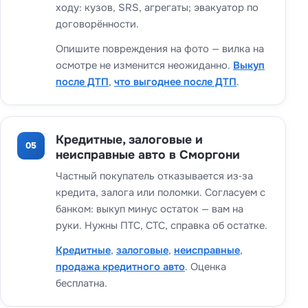
ходу: кузов, SRS, агрегаты; эвакуатор по
договорённости.
Опишите повреждения на фото — вилка на
осмотре не изменится неожиданно.
Выкуп
после ДТП
,
что выгоднее после ДТП
.
Кредитные, залоговые и
05
неисправные авто в Сморгони
Частный покупатель отказывается из‑за
кредита, залога или поломки. Согласуем с
банком: выкуп минус остаток — вам на
руки. Нужны ПТС, СТС, справка об остатке.
Кредитные
,
залоговые
,
неисправные
,
продажа кредитного авто
. Оценка
бесплатна.