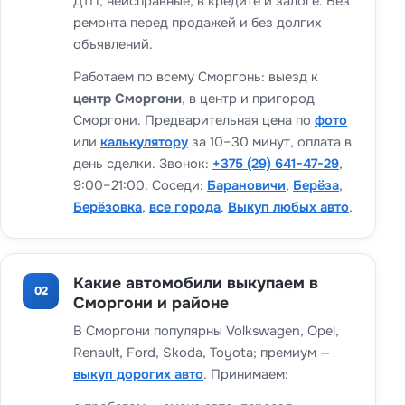
ДТП, неисправные, в кредите и залоге. Без
ремонта перед продажей и без долгих
объявлений.
Работаем по всему Сморгонь: выезд к
центр Сморгони
, в центр и пригород
Сморгони. Предварительная цена по
фото
или
калькулятору
за 10–30 минут, оплата в
день сделки. Звонок:
+375 (29) 641-47-29
,
9:00–21:00. Соседи:
Барановичи
,
Берёза
,
Берёзовка
,
все города
.
Выкуп любых авто
.
Какие автомобили выкупаем в
02
Сморгони и районе
В Сморгони популярны Volkswagen, Opel,
Renault, Ford, Skoda, Toyota; премиум —
выкуп дорогих авто
. Принимаем: