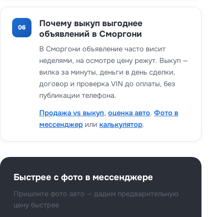
Почему выкуп выгоднее
06
объявлений в Сморгони
В Сморгони объявление часто висит
неделями, на осмотре цену режут. Выкуп —
вилка за минуты, деньги в день сделки,
договор и проверка VIN до оплаты, без
публикации телефона.
Продажа vs выкуп
,
оценка авто
.
Фото в
мессенджер
или
калькулятор
.
Быстрее с фото в мессенджере
Пришлите фото авто — дадим предварительную
цену быстрее