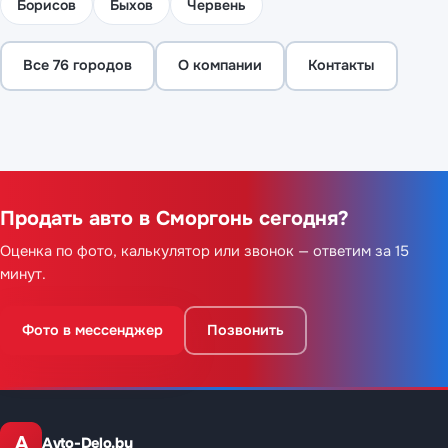
Борисов
Быхов
Червень
Все 76 городов
О компании
Контакты
Продать авто в Сморгонь сегодня?
Оценка по фото, калькулятор или звонок — ответим за 15
минут.
Фото в мессенджер
Позвонить
A
Avto-Delo.by