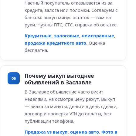
Частный покупатель отказывается из‑за
кредита, залога или поломки. Согласуем с
банком: выкуп минус остаток — вам на
руки. Нужны ПТС, СТС, справка об остатке.
Кредитные
,
залоговые
,
неисправные
,
продажа кредитного авто
. Оценка
бесплатна.
Почему выкуп выгоднее
06
объявлений в Заславле
В Заславле объявление часто висит
неделями, на осмотре цену режут. Выкуп
— вилка за минуты, деньги в день сделки,
договор и проверка VIN до оплаты, без
публикации телефона.
Продажа vs выкуп
,
оценка авто
.
Фото в