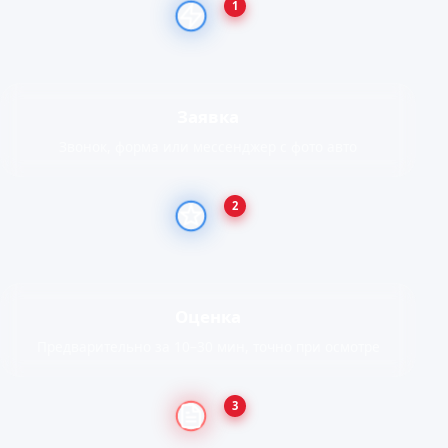
1
Заявка
Звонок, форма или мессенджер с фото авто
2
Оценка
Предварительно за 10–30 мин, точно при осмотре
3