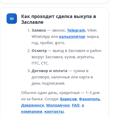
Как проходит сделка выкупа в
03
Заславле
Заявка
— звонок,
Telegram
, Viber,
WhatsApp или
калькулятор
: марка,
год, пробег, фото.
Осмотр
— выезд в Заславле и район
вокруг Заславла; кузов, агрегаты,
ПТС, СТС.
Договор и оплата
— сумма в
договоре, наличные или карта в
день подписания.
Обычно один день; кредитные — 1–3 дня
из‑за банка. Соседи:
Борисов
,
Фаниполь
,
Дзержинск
,
Молодечно
.
FAQ
,
о
компании
,
контакты
.