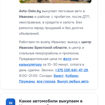
Avto-Delo.by
выкупает легковые авто в
Иваново
и районе: с пробегом, после ДТП,
неисправные, в кредите и залоге. Без
ремонта перед продажей и без долгих
объявлений.
Работаем по всему Иваново: выезд к
центр
Иваново Брестской области
, в центр и
спальные микрорайоны и промзона.
Предварительная цена по
фото
или
калькулятору
за 10–30 минут, оплата в
день сделки. Звонок:
+375 (29) 641-47-29
,
9:00–21:00. Соседи:
Брест
,
Кобрин
,
Пружаны
,
все города
.
Выкуп любых авто
.
Какие автомобили выкупаем в
02