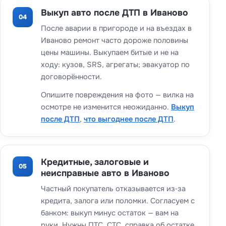
Выкуп авто после ДТП в Иваново
04
После аварии в пригороде и на въездах в
Иваново ремонт часто дороже половины
цены машины. Выкупаем битые и не на
ходу: кузов, SRS, агрегаты; эвакуатор по
договорённости.
Опишите повреждения на фото — вилка на
осмотре не изменится неожиданно.
Выкуп
после ДТП
,
что выгоднее после ДТП
.
Кредитные, залоговые и
05
неисправные авто в Иваново
Частный покупатель отказывается из‑за
кредита, залога или поломки. Согласуем с
банком: выкуп минус остаток — вам на
руки. Нужны ПТС, СТС, справка об остатке.