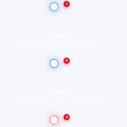
1
Заявка
Звонок, форма или мессенджер с фото авто
2
Оценка
Предварительно за 10–30 мин, точно при осмотре
3