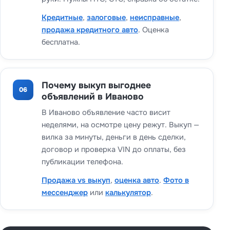
Кредитные
,
залоговые
,
неисправные
,
продажа кредитного авто
. Оценка
бесплатна.
Почему выкуп выгоднее
06
объявлений в Иваново
В Иваново объявление часто висит
неделями, на осмотре цену режут. Выкуп —
вилка за минуты, деньги в день сделки,
договор и проверка VIN до оплаты, без
публикации телефона.
Продажа vs выкуп
,
оценка авто
.
Фото в
мессенджер
или
калькулятор
.