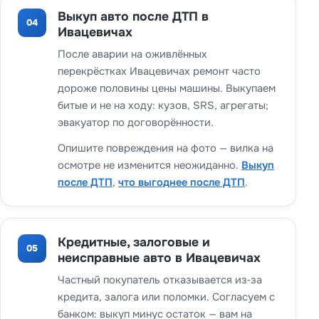
Выкуп авто после ДТП в
04
Ивацевичах
После аварии на оживлённых
перекрёстках Ивацевичах ремонт часто
дороже половины цены машины. Выкупаем
битые и не на ходу: кузов, SRS, агрегаты;
эвакуатор по договорённости.
Опишите повреждения на фото — вилка на
осмотре не изменится неожиданно.
Выкуп
после ДТП
,
что выгоднее после ДТП
.
Кредитные, залоговые и
05
неисправные авто в Ивацевичах
Частный покупатель отказывается из‑за
кредита, залога или поломки. Согласуем с
банком: выкуп минус остаток — вам на