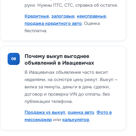
руки. Нужны ПТС, СТС, справка об остатке.
Кредитные
,
залоговые
,
неисправные
,
продажа кредитного авто
. Оценка
бесплатна.
Почему выкуп выгоднее
06
объявлений в Ивацевичах
В Ивацевичах объявление часто висит
неделями, на осмотре цену режут. Выкуп —
вилка за минуты, деньги в день сделки,
договор и проверка VIN до оплаты, без
публикации телефона.
Продажа vs выкуп
,
оценка авто
.
Фото в
мессенджер
или
калькулятор
.