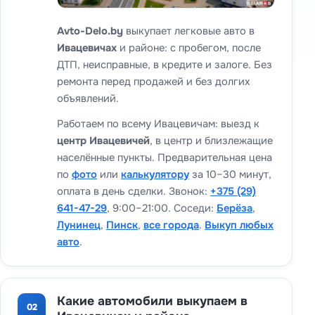
Avto-Delo.by
выкупает легковые авто в
Ивацевичах
и районе: с пробегом, после
ДТП, неисправные, в кредите и залоге. Без
ремонта перед продажей и без долгих
объявлений.
Работаем по всему Ивацевичам: выезд к
центр Ивацевичей
, в центр и близлежащие
населённые пункты. Предварительная цена
по
фото
или
калькулятору
за 10–30 минут,
оплата в день сделки. Звонок:
+375 (29)
641-47-29
, 9:00–21:00. Соседи:
Берёза
,
Лунинец
,
Пинск
,
все города
.
Выкуп любых
авто
.
Какие автомобили выкупаем в
02