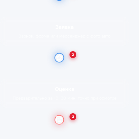
Заявка
Звонок, форма или мессенджер с фото авто
2
Оценка
Предварительно за 10–30 мин, точно при осмотре
3