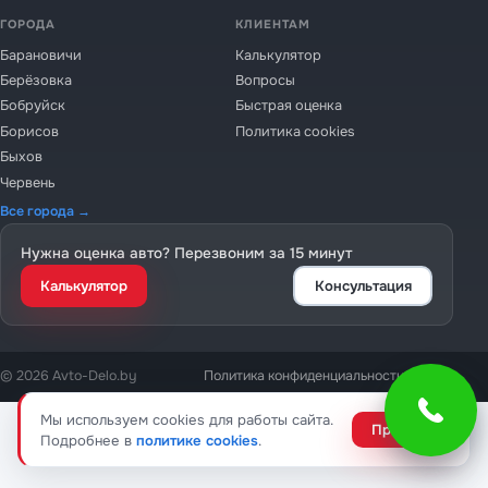
ГОРОДА
КЛИЕНТАМ
Барановичи
Калькулятор
Берёзовка
Вопросы
Бобруйск
Быстрая оценка
Борисов
Политика cookies
Быхов
Червень
Все города →
Нужна оценка авто? Перезвоним за 15 минут
Калькулятор
Консультация
© 2026 Avto-Delo.by
Политика конфиденциальности
Cookies
Мы используем cookies для работы сайта.
Принять
Подробнее в
политике cookies
.