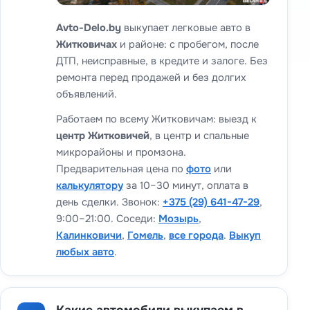
Avto-Delo.by
выкупает легковые авто в
Житковичах
и районе: с пробегом, после
ДТП, неисправные, в кредите и залоге. Без
ремонта перед продажей и без долгих
объявлений.
Работаем по всему Житковичам: выезд к
центр Житковичей
, в центр и спальные
микрорайоны и промзона.
Предварительная цена по
фото
или
калькулятору
за 10–30 минут, оплата в
день сделки. Звонок:
+375 (29) 641-47-29
,
9:00–21:00. Соседи:
Мозырь
,
Калинковичи
,
Гомель
,
все города
.
Выкуп
любых авто
.