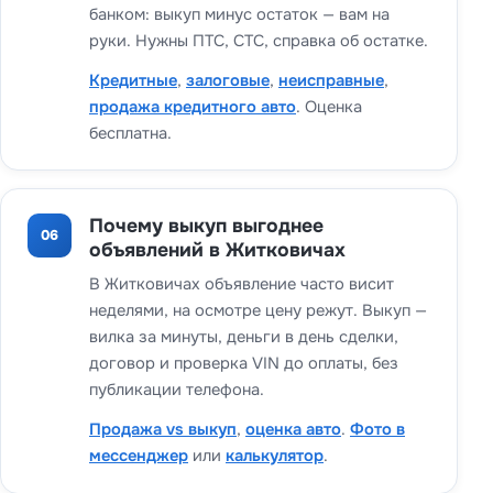
банком: выкуп минус остаток — вам на
руки. Нужны ПТС, СТС, справка об остатке.
Кредитные
,
залоговые
,
неисправные
,
продажа кредитного авто
. Оценка
бесплатна.
Почему выкуп выгоднее
06
объявлений в Житковичах
В Житковичах объявление часто висит
неделями, на осмотре цену режут. Выкуп —
вилка за минуты, деньги в день сделки,
договор и проверка VIN до оплаты, без
публикации телефона.
Продажа vs выкуп
,
оценка авто
.
Фото в
мессенджер
или
калькулятор
.