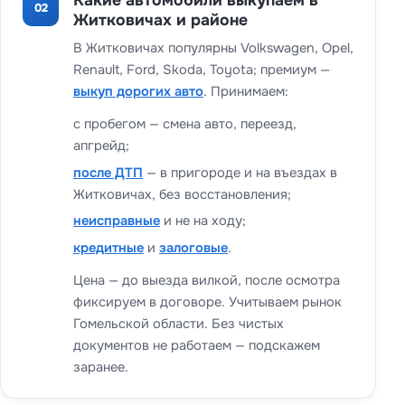
Какие автомобили выкупаем в
02
Житковичах и районе
В Житковичах популярны Volkswagen, Opel,
Renault, Ford, Skoda, Toyota; премиум —
выкуп дорогих авто
. Принимаем:
с пробегом — смена авто, переезд,
апгрейд;
после ДТП
— в пригороде и на въездах в
Житковичах, без восстановления;
неисправные
и не на ходу;
кредитные
и
залоговые
.
Цена — до выезда вилкой, после осмотра
фиксируем в договоре. Учитываем рынок
Гомельской области. Без чистых
документов не работаем — подскажем
заранее.