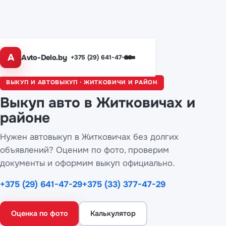
A
Avto-Delo.by
+375 (29) 641-47-29
Главная
/
Города
/ Житковичи
ВЫКУП И АВТОВЫКУП · ЖИТКОВИЧИ И РАЙОН
Выкуп авто
в Житковичах
и
районе
Нужен автовыкуп в Житковичах без долгих
объявлений? Оценим по фото, проверим
документы и оформим выкуп официально.
+375 (29) 641-47-29
+375 (33) 377-47-29
Оценка по фото
Калькулятор