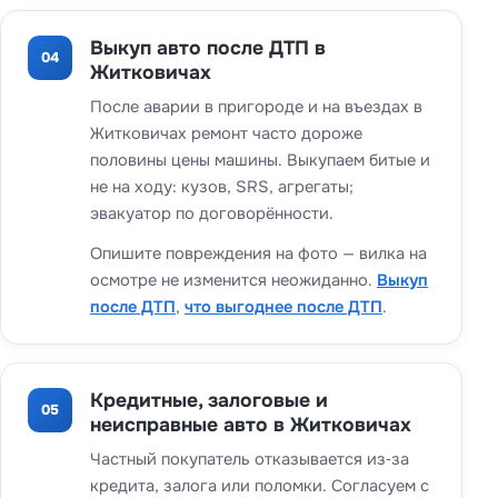
Выкуп авто после ДТП в
04
Житковичах
После аварии в пригороде и на въездах в
Житковичах ремонт часто дороже
половины цены машины. Выкупаем битые и
не на ходу: кузов, SRS, агрегаты;
эвакуатор по договорённости.
Опишите повреждения на фото — вилка на
осмотре не изменится неожиданно.
Выкуп
после ДТП
,
что выгоднее после ДТП
.
Кредитные, залоговые и
05
неисправные авто в Житковичах
Частный покупатель отказывается из‑за
кредита, залога или поломки. Согласуем с