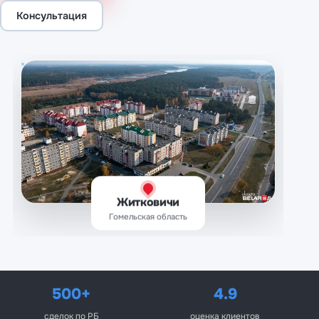
Консультация
Житковичи
Гомельская область
500+
4.9
сделок по РБ
оценка клиентов